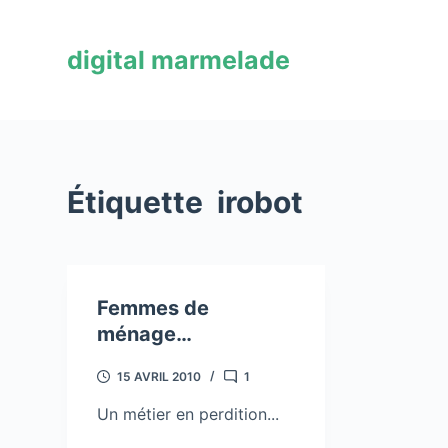
P
a
digital marmelade
s
s
e
r
a
Étiquette
irobot
u
c
o
n
Femmes de
t
ménage…
e
n
15 AVRIL 2010
1
u
Un métier en perdition...