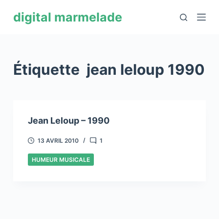
P
digital marmelade
a
s
s
e
Étiquette
jean leloup 1990
r
a
u
c
Jean Leloup – 1990
o
n
13 AVRIL 2010
1
t
HUMEUR MUSICALE
e
n
u