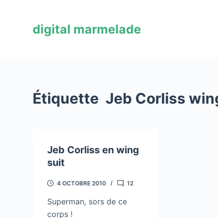
P
a
digital marmelade
s
s
e
r
a
Étiquette
Jeb Corliss win
u
c
o
n
Jeb Corliss en wing
t
suit
e
n
4 OCTOBRE 2010
12
u
Superman, sors de ce
corps !