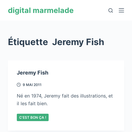
P
digital marmelade
a
s
s
e
Étiquette
Jeremy Fish
r
a
u
c
Jeremy Fish
o
n
9 MAI 2011
t
Né en 1974, Jeremy fait des illustrations, et
e
il les fait bien.
n
u
C'EST BON ÇA !