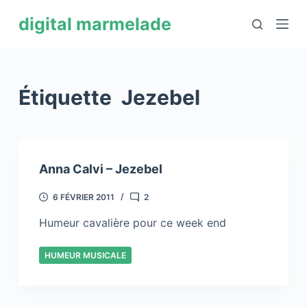
P
digital marmelade
a
s
s
e
Étiquette
Jezebel
r
a
u
c
Anna Calvi – Jezebel
o
n
6 FÉVRIER 2011
2
t
Humeur cavalière pour ce week end
e
n
HUMEUR MUSICALE
u