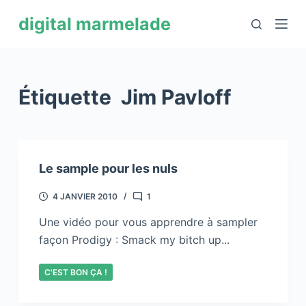
P
digital marmelade
a
s
s
e
Étiquette
Jim Pavloff
r
a
u
c
Le sample pour les nuls
o
n
4 JANVIER 2010
1
t
Une vidéo pour vous apprendre à sampler
e
façon Prodigy : Smack my bitch up...
n
u
C'EST BON ÇA !