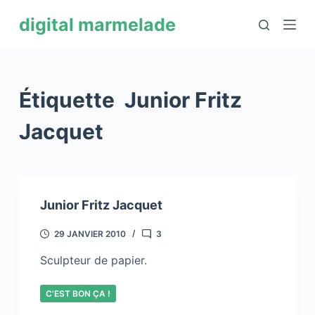
P
digital marmelade
a
s
s
e
Étiquette
Junior Fritz
r
a
Jacquet
u
c
o
n
Junior Fritz Jacquet
t
e
29 JANVIER 2010
3
n
Sculpteur de papier.
u
C'EST BON ÇA !