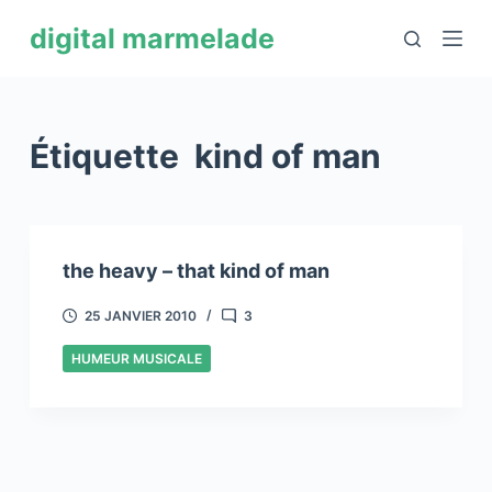
P
digital marmelade
a
s
s
e
Étiquette
kind of man
r
a
u
c
the heavy – that kind of man
o
n
25 JANVIER 2010
3
t
HUMEUR MUSICALE
e
n
u