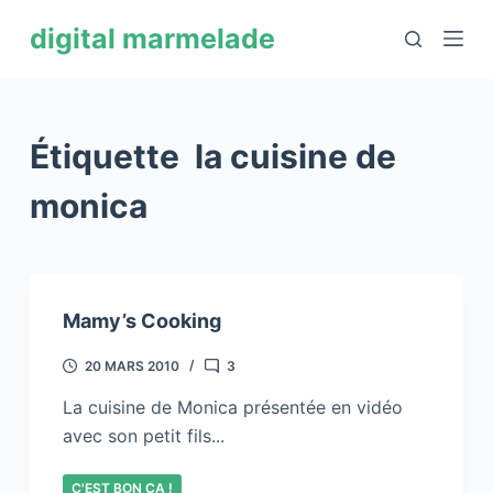
P
digital marmelade
a
s
s
e
Étiquette
la cuisine de
r
a
monica
u
c
o
n
Mamy’s Cooking
t
e
20 MARS 2010
3
n
La cuisine de Monica présentée en vidéo
u
avec son petit fils...
C'EST BON ÇA !