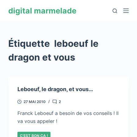
P
digital marmelade
a
s
s
e
Étiquette
leboeuf le
r
a
dragon et vous
u
c
o
n
Leboeuf, le dragon, et vous…
t
e
27 MAI 2010
2
n
Franck Leboeuf a besoin de vos conseils ! Il
u
va vous appeler !
C'EST BON ÇA !