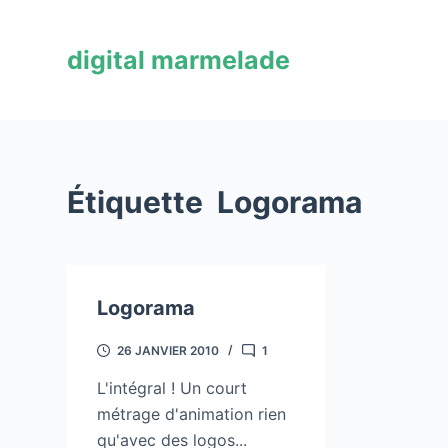
P
a
digital marmelade
s
s
e
r
a
Étiquette
Logorama
u
c
o
n
Logorama
t
e
26 JANVIER 2010
1
n
u
L'intégral ! Un court
métrage d'animation rien
qu'avec des logos...