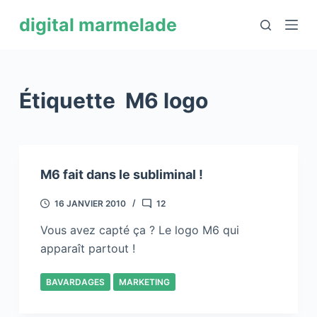
P
digital marmelade
a
s
s
e
Étiquette
M6 logo
r
a
u
c
M6 fait dans le subliminal !
o
n
16 JANVIER 2010
12
t
Vous avez capté ça ? Le logo M6 qui
e
apparaît partout !
n
u
BAVARDAGES
MARKETING