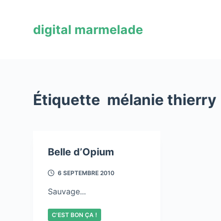
P
a
digital marmelade
s
s
e
r
a
Étiquette
mélanie thierry
u
c
o
n
Belle d’Opium
t
e
6 SEPTEMBRE 2010
n
u
Sauvage...
C'EST BON ÇA !