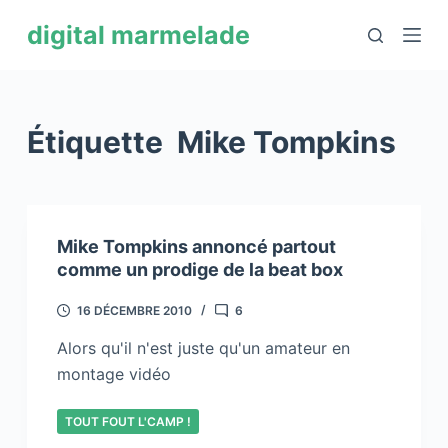
P
digital marmelade
a
s
s
e
Étiquette
Mike Tompkins
r
a
u
c
Mike Tompkins annoncé partout
o
comme un prodige de la beat box
n
t
16 DÉCEMBRE 2010
6
e
Alors qu'il n'est juste qu'un amateur en
n
montage vidéo
u
TOUT FOUT L'CAMP !