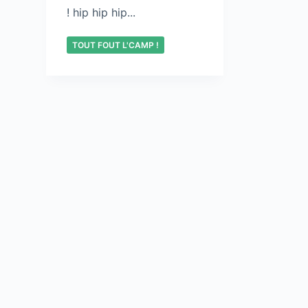
! hip hip hip...
TOUT FOUT L'CAMP !