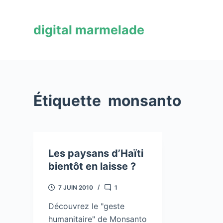
P
a
digital marmelade
s
s
e
r
a
Étiquette
monsanto
u
c
o
n
Les paysans d’Haïti
t
bientôt en laisse ?
e
n
7 JUIN 2010
1
u
Découvrez le "geste
humanitaire" de Monsanto