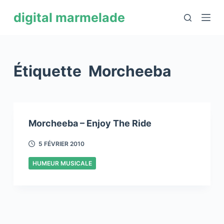
P
digital marmelade
a
s
s
e
Étiquette
Morcheeba
r
a
u
c
Morcheeba – Enjoy The Ride
o
n
5 FÉVRIER 2010
t
HUMEUR MUSICALE
e
n
u