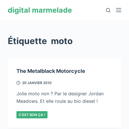
P
digital marmelade
a
s
s
e
Étiquette
moto
r
a
u
c
The Metalblack Motorcycle
o
n
20 JANVIER 2010
t
Jolie moto non ? Par le designer Jordan
e
Meadows. Et elle roule au bio diesel !
n
u
C'EST BON ÇA !