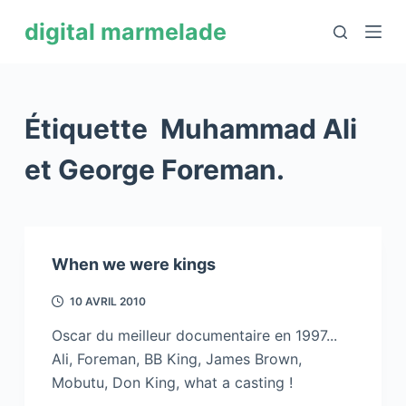
P
digital marmelade
a
s
s
e
Étiquette
Muhammad Ali
r
a
et George Foreman.
u
c
o
n
When we were kings
t
e
10 AVRIL 2010
n
Oscar du meilleur documentaire en 1997...
u
Ali, Foreman, BB King, James Brown,
Mobutu, Don King, what a casting !