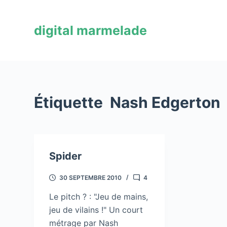
P
a
digital marmelade
s
s
e
r
a
Étiquette
Nash Edgerton
u
c
o
n
Spider
t
e
30 SEPTEMBRE 2010
4
n
u
Le pitch ? : "Jeu de mains,
jeu de vilains !" Un court
métrage par Nash