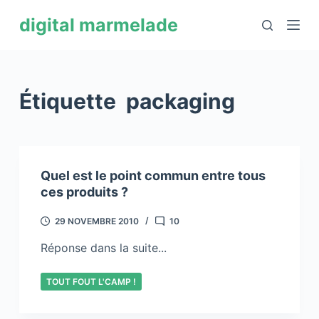
P
digital marmelade
a
s
s
e
Étiquette
packaging
r
a
u
c
Quel est le point commun entre tous
o
ces produits ?
n
t
29 NOVEMBRE 2010
10
e
Réponse dans la suite...
n
u
TOUT FOUT L'CAMP !