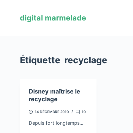
P
a
digital marmelade
s
s
e
r
a
Étiquette
recyclage
u
c
o
n
Disney maîtrise le
t
recyclage
e
n
14 DÉCEMBRE 2010
10
u
Depuis fort longtemps...