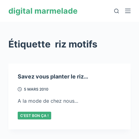
P
digital marmelade
a
s
s
e
Étiquette
riz motifs
r
a
u
c
Savez vous planter le riz…
o
n
5 MARS 2010
t
A la mode de chez nous...
e
n
C'EST BON ÇA !
u