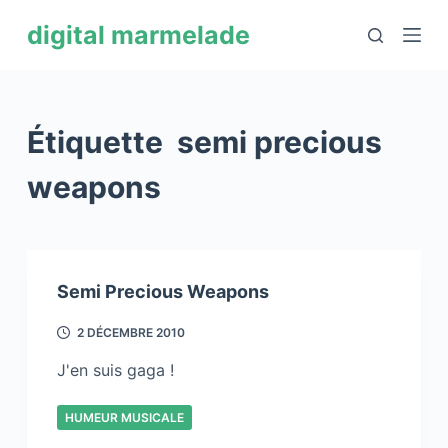
P
digital marmelade
a
s
s
e
Étiquette
semi precious
r
a
weapons
u
c
o
n
Semi Precious Weapons
t
e
2 DÉCEMBRE 2010
n
J'en suis gaga !
u
HUMEUR MUSICALE