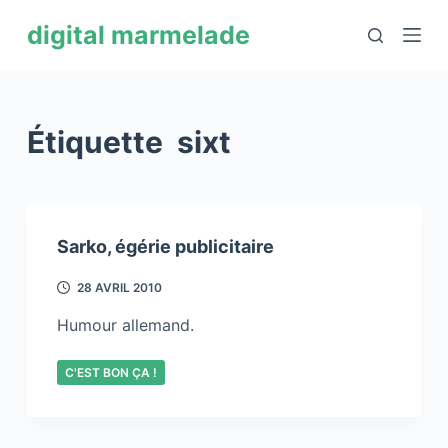
P
digital marmelade
a
s
s
e
Étiquette
sixt
r
a
u
c
Sarko, égérie publicitaire
o
n
28 AVRIL 2010
t
Humour allemand.
e
n
C'EST BON ÇA !
u