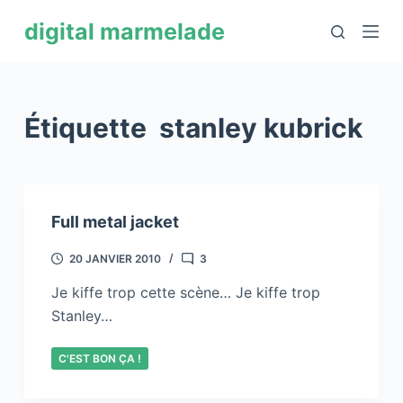
P
digital marmelade
a
s
s
e
Étiquette
stanley kubrick
r
a
u
c
Full metal jacket
o
n
20 JANVIER 2010
3
t
Je kiffe trop cette scène… Je kiffe trop
e
Stanley…
n
u
C'EST BON ÇA !