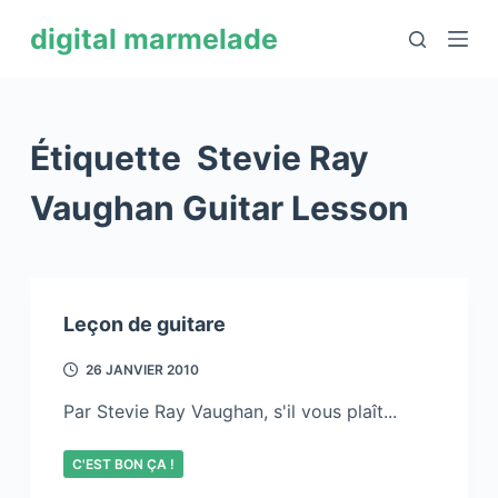
P
digital marmelade
a
s
s
e
Étiquette
Stevie Ray
r
a
Vaughan Guitar Lesson
u
c
o
n
Leçon de guitare
t
e
26 JANVIER 2010
n
Par Stevie Ray Vaughan, s'il vous plaît...
u
C'EST BON ÇA !