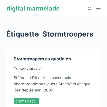
P
digital marmelade
a
s
s
e
Étiquette
Stormtroopers
r
a
u
c
Stormtroopers au quotidien
o
n
1 JANVIER 2010
t
Stéfan Le Dû met en scène puis
e
photographie ses jouets Star Wars chaque
n
jour depuis avril 2009.
u
C'EST BON ÇA !