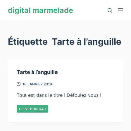
P
digital marmelade
a
s
s
e
Étiquette
Tarte à l’anguille
r
a
u
c
Tarte à l’anguille
o
n
18 JANVIER 2010
t
Tout est dans le titre ! Défoulez vous !
e
n
C'EST BON ÇA !
u