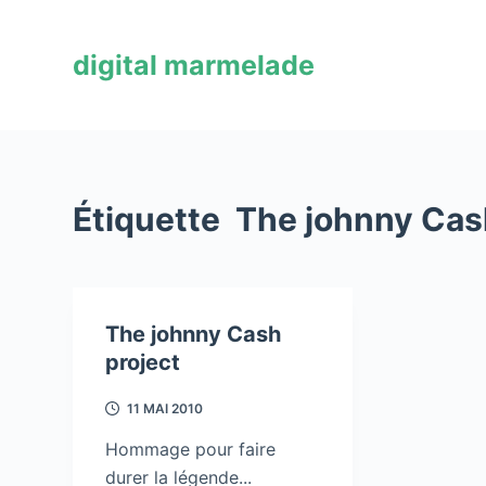
P
a
digital marmelade
s
s
e
r
a
Étiquette
The johnny Cas
u
c
o
n
The johnny Cash
t
project
e
n
11 MAI 2010
u
Hommage pour faire
durer la légende...