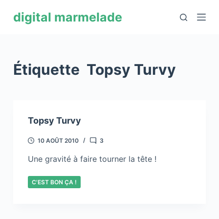
P
digital marmelade
a
s
s
e
Étiquette
Topsy Turvy
r
a
u
c
Topsy Turvy
o
n
10 AOÛT 2010
3
t
Une gravité à faire tourner la tête !
e
n
C'EST BON ÇA !
u