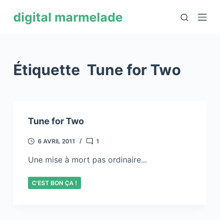
P
digital marmelade
a
s
s
e
Étiquette
Tune for Two
r
a
u
c
Tune for Two
o
n
6 AVRIL 2011
1
t
Une mise à mort pas ordinaire...
e
n
C'EST BON ÇA !
u