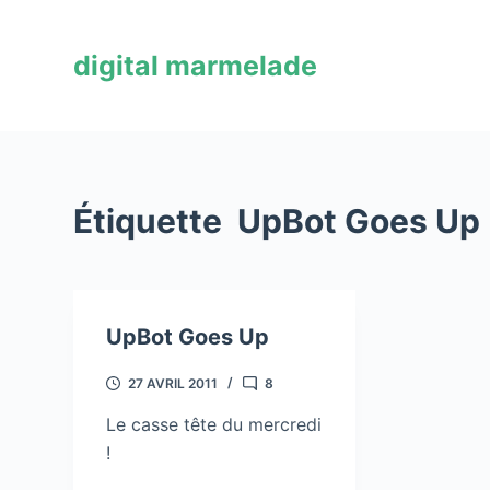
P
a
digital marmelade
s
s
e
r
a
Étiquette
UpBot Goes Up
u
c
o
n
UpBot Goes Up
t
e
27 AVRIL 2011
8
n
u
Le casse tête du mercredi
!