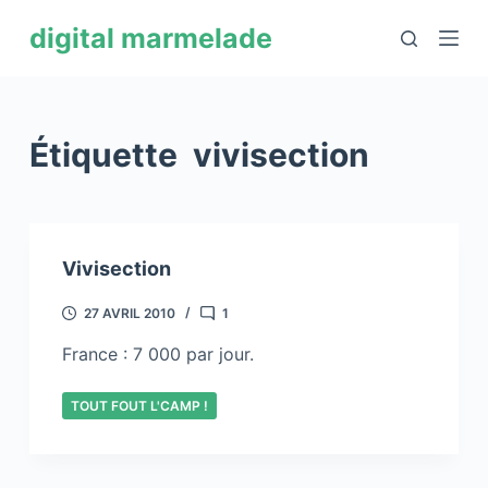
P
digital marmelade
a
s
s
e
Étiquette
vivisection
r
a
u
c
Vivisection
o
n
27 AVRIL 2010
1
t
France : 7 000 par jour.
e
n
TOUT FOUT L'CAMP !
u