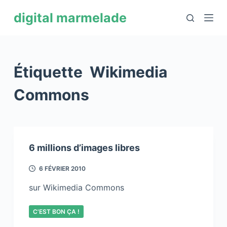
P
digital marmelade
a
s
s
e
Étiquette
Wikimedia
r
a
Commons
u
c
o
n
6 millions d’images libres
t
e
6 FÉVRIER 2010
n
sur Wikimedia Commons
u
C'EST BON ÇA !