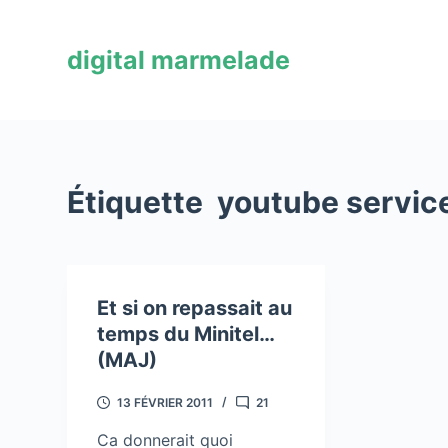
P
a
digital marmelade
s
s
e
r
a
Étiquette
youtube service
u
c
o
n
Et si on repassait au
t
temps du Minitel…
e
(MAJ)
n
u
13 FÉVRIER 2011
21
Ca donnerait quoi