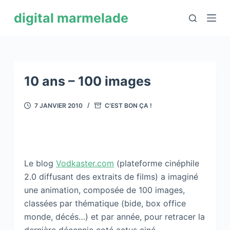
P
digital marmelade
a
s
s
e
r
10 ans – 100 images
a
u
7 JANVIER 2010
C'EST BON ÇA !
c
o
n
t
Le blog
Vodkaster.com
(plateforme cinéphile
e
2.0 diffusant des extraits de films) a imaginé
n
une animation, composée de 100 images,
u
classées par thématique (bide, box office
monde, décés…) et par année, pour retracer la