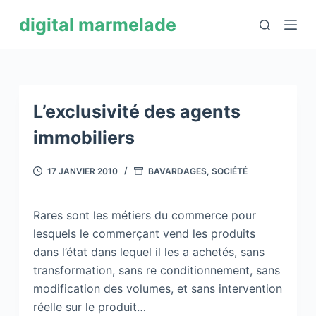
P
digital marmelade
a
s
s
e
r
L’exclusivité des agents
a
immobiliers
u
c
17 JANVIER 2010
BAVARDAGES
,
SOCIÉTÉ
o
n
Rares sont les métiers du commerce pour
t
lesquels le commerçant vend les produits
e
dans l’état dans lequel il les a achetés, sans
n
transformation, sans re conditionnement, sans
u
modification des volumes, et sans intervention
réelle sur le produit…