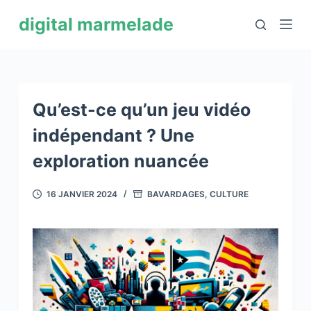
P
digital marmelade
a
s
s
e
r
Qu’est-ce qu’un jeu vidéo
a
indépendant ? Une
u
exploration nuancée
c
o
16 JANVIER 2024
BAVARDAGES
,
CULTURE
n
t
e
n
u