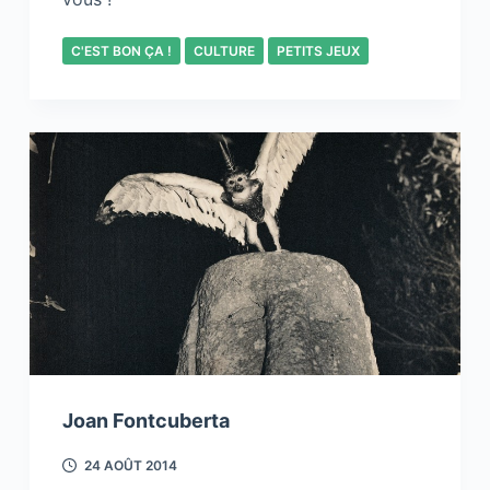
C'EST BON ÇA !
CULTURE
PETITS JEUX
Joan Fontcuberta
24 AOÛT 2014