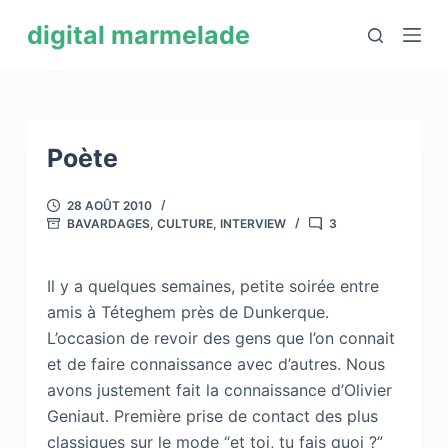
P
digital marmelade
a
s
s
e
r
Poète
a
u
28 AOÛT 2010
BAVARDAGES
,
CULTURE
,
INTERVIEW
3
c
o
n
Il y a quelques semaines, petite soirée entre
t
amis à Téteghem près de Dunkerque.
e
L’occasion de revoir des gens que l’on connait
n
et de faire connaissance avec d’autres. Nous
u
avons justement fait la connaissance d’Olivier
Geniaut. Première prise de contact des plus
classiques sur le mode “et toi, tu fais quoi ?”