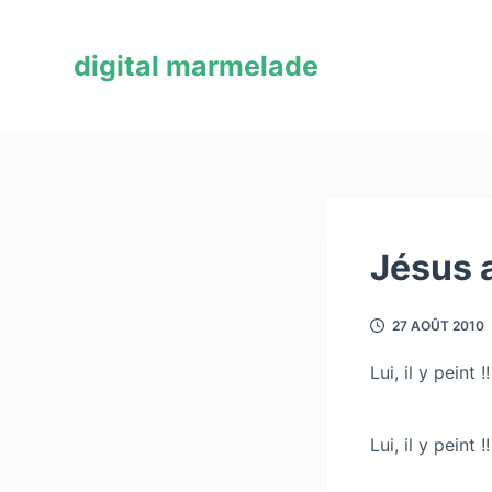
P
a
digital marmelade
s
s
e
r
a
u
c
Jésus 
o
n
27 AOÛT 2010
t
e
Lui, il y peint !!
n
u
Lui, il y peint !!