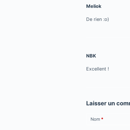
Meliok
De rien :o)
NBK
Excellent !
Laisser un com
Nom
*