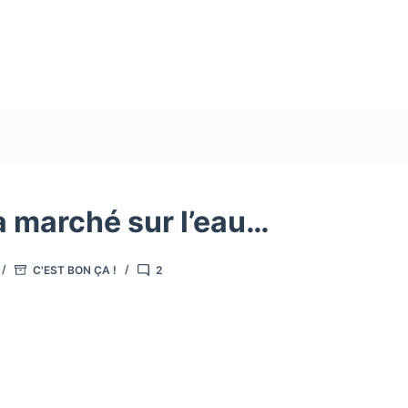
a marché sur l’eau…
C'EST BON ÇA !
2