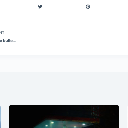
NT
ne bulle…