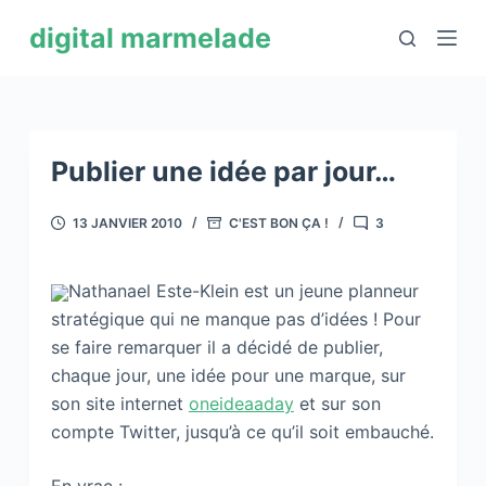
P
digital marmelade
a
s
s
e
r
Publier une idée par jour…
a
u
13 JANVIER 2010
C'EST BON ÇA !
3
c
o
Nathanael Este-Klein est un jeune planneur
n
stratégique qui ne manque pas d’idées ! Pour
t
se faire remarquer il a décidé de publier,
e
chaque jour, une idée pour une marque, sur
n
son site internet
oneideaaday
et sur son
u
compte Twitter, jusqu’à ce qu’il soit embauché.