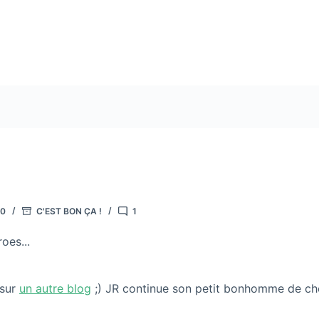
10
C'EST BON ÇA !
1
oes...
 sur
un autre blog
;) JR continue son petit bonhomme de ch