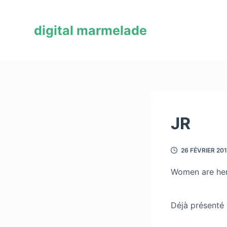
P
a
digital marmelade
s
s
e
r
a
u
c
JR
o
n
26 FÉVRIER 20
t
e
Women are her
n
u
Déjà présenté