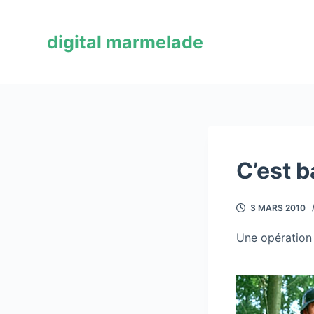
P
a
digital marmelade
s
s
e
r
a
u
c
C’est b
o
n
3 MARS 2010
t
e
Une opération 
n
u