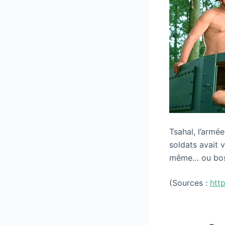
Tsahal, l’armé
soldats avait 
même… ou boss
(Sources :
htt