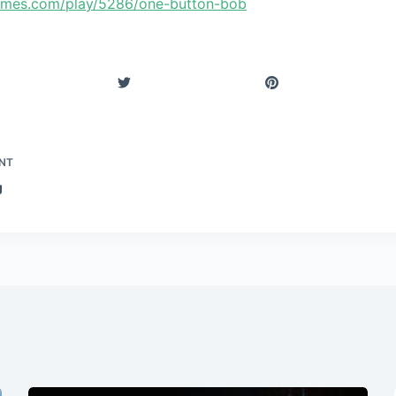
ames.com/play/5286/one-button-bob
NT
g