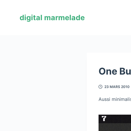
P
a
digital marmelade
s
s
e
r
a
u
c
One Bu
o
n
23 MARS 2010
t
e
Aussi minimali
n
u