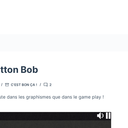
tton Bob
C'EST BON ÇA !
2
ste dans les graphismes que dans le game play !