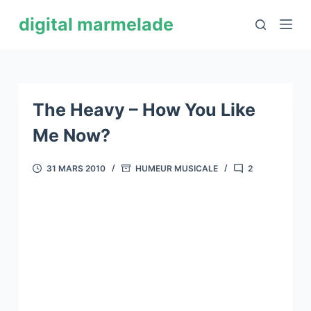
P
digital marmelade
a
s
s
e
r
The Heavy – How You Like
a
Me Now?
u
c
31 MARS 2010
HUMEUR MUSICALE
2
o
n
t
e
n
u