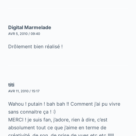
Digital Marmelade
AVR 5, 2010 / 09:40
Drôlement bien réalisé !
titi
AVR 11, 2010 / 15:17
Wahou ! putain ! bah bah !! Comment j’ai pu vivre
sans connaitre ça ! :)
MERCI ! je suis fan, j’adore, rien à dire, c’est
absolument tout ce que j’aime en terme de
créativité, de son, de prise de vues etc etc !!!!!