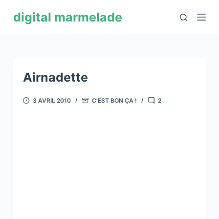
P
digital marmelade
a
s
s
e
r
Airnadette
a
u
3 AVRIL 2010
C'EST BON ÇA !
2
c
o
n
t
e
n
u