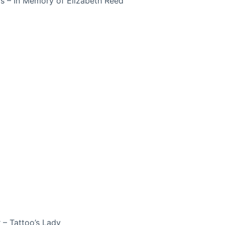
rs – In Memory of Elizabeth Reed
 – Tattoo’s Lady