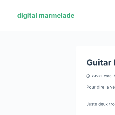
P
a
digital marmelade
s
s
e
r
a
u
c
Guitar
o
n
2 AVRIL 2010
t
e
Pour dire la vér
n
u
Juste deux tr