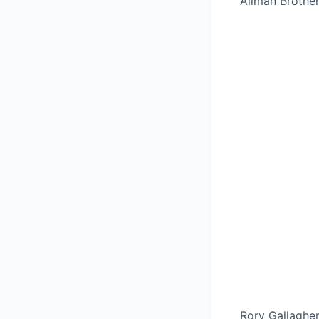
Allman Brothe
Rory Gallagher