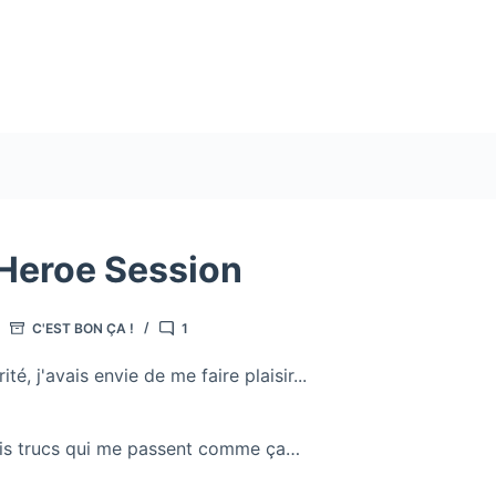
 Heroe Session
C'EST BON ÇA !
1
ité, j'avais envie de me faire plaisir...
ois trucs qui me passent comme ça…