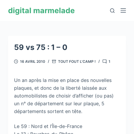
P
digital marmelade
a
s
s
e
r
59 vs 75 : 1 – 0
a
u
16 AVRIL 2010
TOUT FOUT L'CAMP !
1
c
o
Un an après la mise en place des nouvelles
n
plaques, et donc de la liberté laissée aux
t
automobilistes de choisir d’afficher (ou pas)
e
un n° de département sur leur plaque, 5
n
départements sortent en tête.
u
Le 59 : Nord et l’Île-de-France