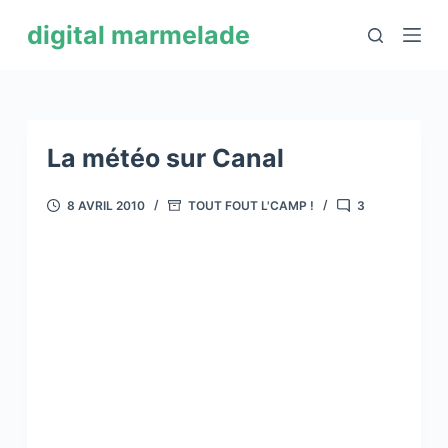
P
digital marmelade
a
s
s
e
r
La météo sur Canal
a
u
8 AVRIL 2010
TOUT FOUT L'CAMP !
3
c
o
n
t
e
n
u